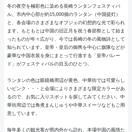
冬の夜空を極彩色に染める長崎ランタンフェスティバ
ル。市内中心部が約15,000個のランタン（中国提灯）
と、各会場のさまざまなオブジェの幻想的な光で彩られ
ます。もともとは中国の旧正月を祝う春節祭として始ま
ったものが年々広がり、今では長崎の冬の風物詩として
知られています。皇帝・皇后の御輿を中心に旗隊などが
豪華な中国衣装を身にまとって行進する「皇帝パレー
ド」がフェスティバルの目玉のひとつ。
ランタンの色は眼鏡橋周辺が黄色、中華街では可愛らし
いピンク・・・と会場によりさまざまな限定カラーがあ
るので、お気に入りスポットを探してみてください。中
華街周辺では角煮まんじゅうや中華スイーツなどもご用
意しています。
毎年多くの観光客が県内外から訪れ、本場中国の風情た